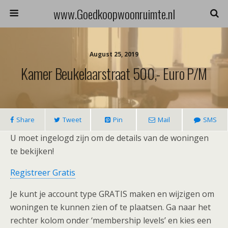
www.Goedkoopwoonruimte.nl
August 25, 2019
Kamer Beukelaarstraat 500,- Euro P/m
Share
Tweet
Pin
Mail
SMS
U moet ingelogd zijn om de details van de woningen
te bekijken!
Registreer Gratis
Je kunt je account type GRATIS maken en wijzigen om
woningen te kunnen zien of te plaatsen. Ga naar het
rechter kolom onder ‘membership levels’ en kies een